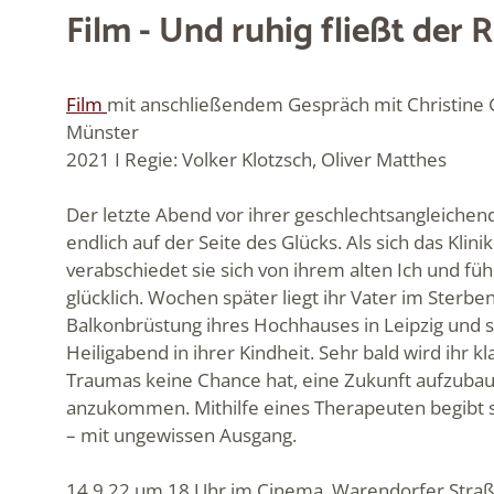
Film - Und ruhig fließt der 
Film
mit anschließendem Gespräch mit Christine G
Münster
2021 I Regie: Volker Klotzsch, Oliver Matthes
Der letzte Abend vor ihrer geschlechtsangleichen
endlich auf der Seite des Glücks. Als sich das Klin
verabschiedet sie sich von ihrem alten Ich und fü
glücklich. Wochen später liegt ihr Vater im Sterben
Balkonbrüstung ihres Hochhauses in Leipzig und s
Heiligabend in ihrer Kindheit. Sehr bald wird ihr k
Traumas keine Chance hat, eine Zukunft aufzuba
anzukommen. Mithilfe eines Therapeuten begibt si
– mit ungewissen Ausgang.
14.9.22 um 18 Uhr im Cinema, Warendorfer Stra