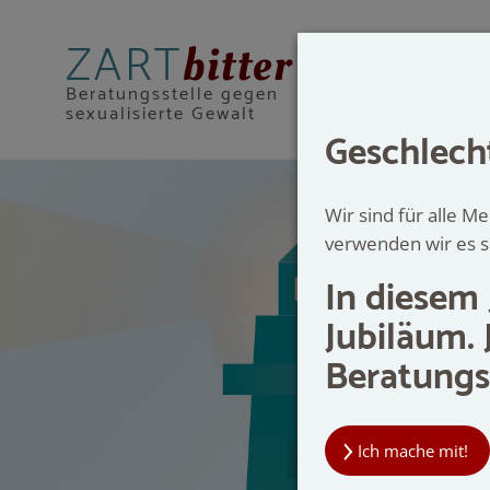
ZART
bitter
Beratungsstelle gegen
sexualisierte Gewalt
Geschlecht
Wir sind für alle 
verwenden wir es sp
In diesem 
MÜNST
Jubiläum. 
Wir 
Beratungs
Mut,
Tel:
Ich mache mit!