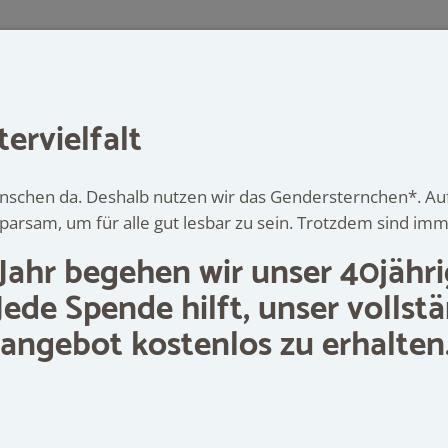
Beratung
Pr
ervielfalt
Menschen da. Deshalb nutzen wir das Gendersternchen*. A
arsam, um für alle gut lesbar zu sein. Trotzdem sind imm
Jahr begehen wir unser 40jähr
ER,
BORKEN, COESFELD, NÖRDLICHES RUHRG
Jede Spende hilft, unser vollst
geben Raum für Orientierung,
angebot kostenlos zu erhalten
 Gefühle, Wachstum.
 0251-4140555