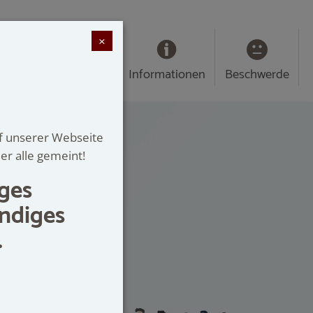
×
ävention
Über uns
Informationen
Beschwerde
uf unserer Webseite
er alle gemeint!
iges
EBIET
ändiges
.